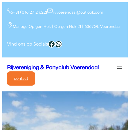
+31 (0)6 2712 6221
rvvoerendaal@outlook.com
Manege Op gen Hek | Op gen Hek 21 | 6367GL Voerendaal
Vind ons op Socials
Rijvereniging & Ponyclub Voerendaal
contact