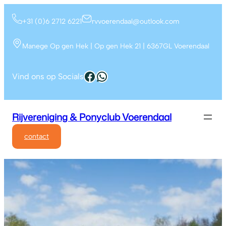
+31 (0)6 2712 6221
rvvoerendaal@outlook.com
Manege Op gen Hek | Op gen Hek 21 | 6367GL Voerendaal
Vind ons op Socials
Rijvereniging & Ponyclub Voerendaal
contact