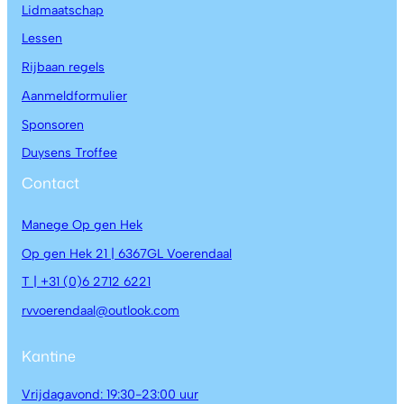
Lidmaatschap
Lessen
Rijbaan regels
Aanmeldformulier
Sponsoren
Duysens Troffee
Contact
Manege Op gen Hek
Op gen Hek 21 | 6367GL Voerendaal
T | +31 (0)6 2712 6221
rvvoerendaal@outlook.com
Kantine
Vrijdagavond: 19:30-23:00 uur