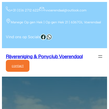
+31 (0)6 2712 6221
rvvoerendaal@outlook.com
Manege Op gen Hek | Op gen Hek 21 | 6367GL Voerendaal
Vind ons op Socials
Rijvereniging & Ponyclub Voerendaal
contact